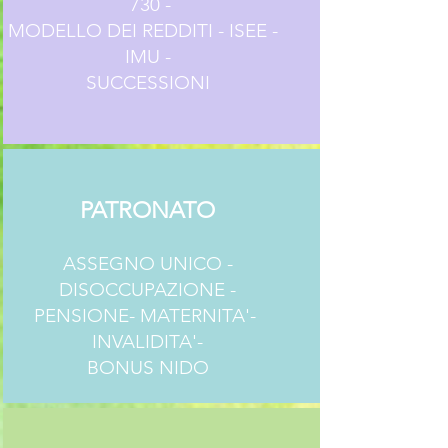
730 -
MODELLO DEI REDDITI - ISEE -
IMU -
SUCCESSIONI
PATRONATO
ASSEGNO UNICO -
DISOCCUPAZIONE -
PENSIONE- MATERNITA'-
INVALIDITA'-
BONUS NIDO