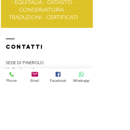
- EQUITALIA - CATASTO -
CONSERVATORIA -
TRADUZIONI - CERTIFICATI
Contatti
SEDE DI PINEROLO:
Via Bogliette, 1
Pinerolo (TO) 10064
Phone
Email
Facebook
Whatsapp
​Tel:
0121 332550
Cell:
380 1037500
(WhatsApp)
​SEDE DI OULX:
Via Monginevro, 15
Oulx (TO) 10056
Tel:
0122 1988296
Cell:
379 2499144
(WhatsApp)