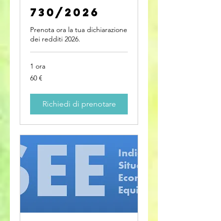
730/2026
Prenota ora la tua dichiarazione
dei redditi 2026.
1 ora
60
60 €
euro
Richiedi di prenotare