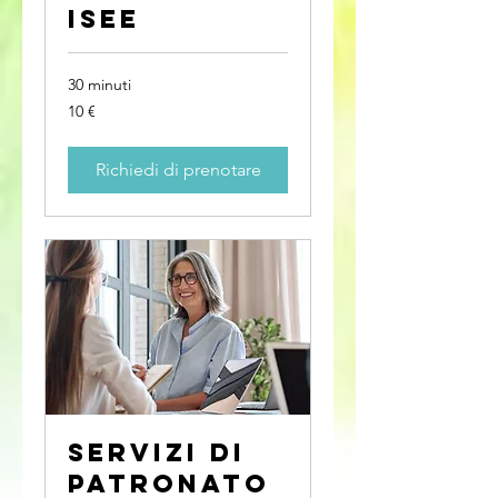
ISEE
30 minuti
10
10 €
euro
Richiedi di prenotare
Servizi di
Patronato