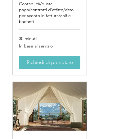
Contabilità/buste
paga/contratti d'affitto/visto
per sconto in fattura/colf e
badanti
30 minuti
In
In base al servizio
base
al
servizio
Richiedi di prenotare