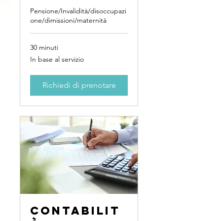
Pensione/Invalidità/disoccupazi
one/dimissioni/maternità
30 minuti
In
In base al servizio
base
al
servizio
Richiedi di prenotare
Contabilit