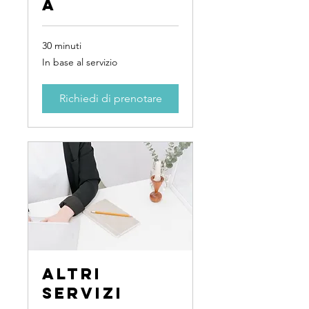
à
30 minuti
In
In base al servizio
base
al
servizio
Richiedi di prenotare
Altri
servizi